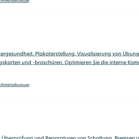
htmittel­konsum
ergesundheit: Plakaterstellung, Visualisierung von Übung
skarten und -broschüren. Optimieren Sie die interne Ko
htmittel­konsum
t Überprüfung und Reparaturen von Schaltung, Bremsen und 